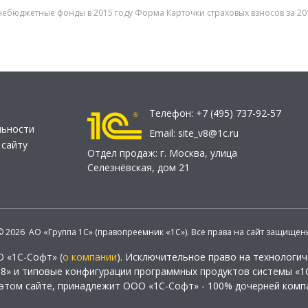
внебюджетные фонды в 2015 году Форма Карточки страховых взносов за 201
Телефон:
+7 (495) 737-92-57
льности
Email:
site_v8@1c.ru
 сайту
Отдел продаж:
г. Москва
,
улица
Селезнёвская, дом 21
© 2026 АО «Группа 1С» (правопреемник «1С»). Все права на сайт защищен
О «1С-Софт» (
о компании
). Исключительное право на технологи
 8» и типовые конфигурации программных продуктов системы «1С
этом сайте, принадлежит ООО «1С-Софт» - 100% дочерней комп