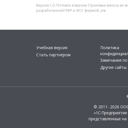
Версия 1.0.79 Новое в версии Страховые взносы во 
разработанной ПФР и ФСС формой, утв
Учебная версия
Политика
конфиденциа
Стать партнером
Замечания по
Другие сайты
© 2011- 2026 ОО
«1С:Предприятие
представленные на 