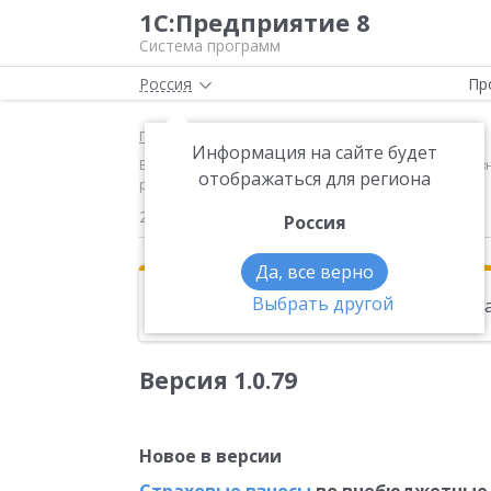
1С:Предприятие 8
Система программ
Россия
Пр
Главная
Новости
Информация на сайте будет
Версия 1.0.79 Новое в версии Страховые взносы во 
отображаться для региона
разработанной ПФР и ФСС формой, утв
23.01.2015
Россия
Да, все верно
Выбрать другой
Эта новость находится в архиве. Чи
Версия 1.0.79
Новое в версии