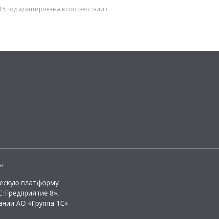
5 год адаптирована в соответствии с
ы
ческую платформу
:Предприятие 8»,
ании АО «Группа 1С»