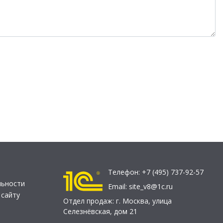
Телефон:
+7 (495) 737-92-57
льности
Email:
site_v8@1c.ru
 сайту
Отдел продаж:
г. Москва
,
улица
Селезнёвская, дом 21