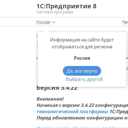
1С:Предприятие 8
Система программ
Россия
Пр
Главная
Новости
Версия 3.4.22 Внимание
Информация на сайте будет
23.12.2014
отображаться для региона
Россия
Эта новость находится в архиве. Чи
Да, все верно
Выбрать другой
Версия 3.4.22
Внимание!
Начиная с версии 3.4.22 конфигурац
технологической платформы
1С:Пред
Перед обновлением конфигурации н