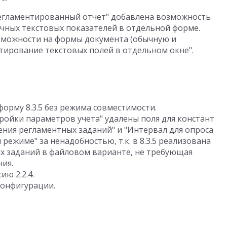
егламентированный отчет" добавлена возможность
чных текстовых показателей в отдельной форме.
можности на формы документа (обычную и
тирование текстовых полей в отдельном окне".
орму 8.3.5 без режима совместимости.
тройки параметров учета" удалены поля для констант
ния регламентных заданий" и "Интервал для опроса
ежиме" за ненадобностью, т.к. в 8.3.5 реализована
х заданий в файловом варианте, не требующая
ния.
ю 2.2.4.
онфигурации.