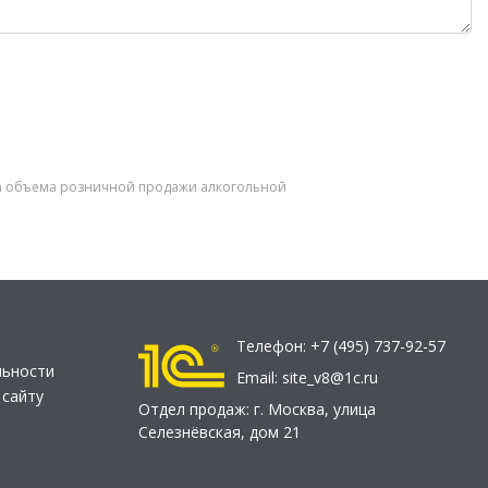
чета объема розничной продажи алкогольной
Телефон:
+7 (495) 737-92-57
льности
Email:
site_v8@1c.ru
 сайту
Отдел продаж:
г. Москва
,
улица
Селезнёвская, дом 21