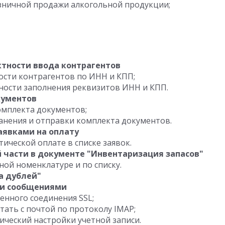
зничной продажи алкогольной продукции;
ктности ввода контрагентов
ости контрагентов по ИНН и КПП;
ности заполнения реквизитов ИНН и КПП.
кументов
омплекта документов;
анения и отправки комплекта документов.
аявками на оплату
ической оплате в списке заявок.
 части в документе "Инвентаризация запасов"
ой номенклатуре и по списку.
а дублей"
ми сообщениями
нного соединения SSL;
ать с почтой по протоколу IMAP;
ческий настройки учетной записи.