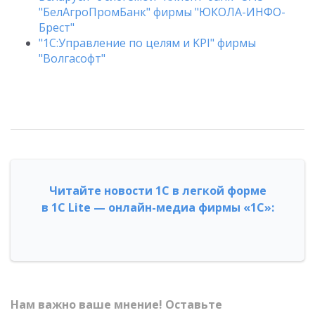
"БелАгроПромБанк" фирмы "ЮКОЛА-ИНФО-
Брест"
"1С:Управление по целям и KPI" фирмы
"Волгасофт"
Читайте новости 1С в легкой форме
в 1С Lite — онлайн-медиа фирмы «1С»:
Нам важно ваше мнение! Оставьте