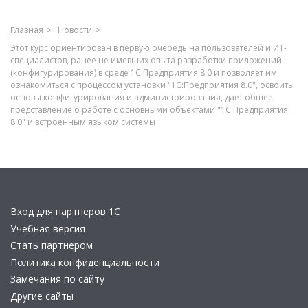
Главная
Новости
Этот курс ориентирован в первую очередь на пользователей и ИТ-
специалистов, ранее не имевших опыта разработки приложений
(конфигурирования) в среде 1С:Предприятия 8.0 и позволяет им
ознакомиться с процессом установки "1С:Предприятия 8.0", освоить
основы конфигурирования и администрирования, дает общее
представление о работе с основными объектами "1С:Предприятия
8.0" и встроенным языком системы
Вход для партнеров 1С
Учебная версия
Стать партнером
Политика конфиденциальности
Замечания по сайту
Другие сайты