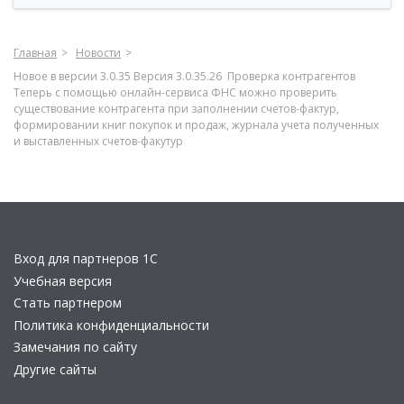
Главная
Новости
Новое в версии 3.0.35 Версия 3.0.35.26 Проверка контрагентов
Теперь с помощью онлайн-сервиса ФНС можно проверить
существование контрагента при заполнении счетов-фактур,
формировании книг покупок и продаж, журнала учета полученных
и выставленных счетов-факутур
Вход для партнеров 1С
Учебная версия
Стать партнером
Политика конфиденциальности
Замечания по сайту
Другие сайты