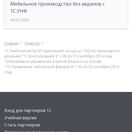
Мебельное производство без авралов с
1С:УНФ
09.02.2026
Главная
Новости
1С:Учебный центр N1 приглашает на курсы: "Обзор прикладного
решения "1С:Консолидация 8" с 08 по 10 сентября 2014 года
"Оперативное управление в малом бизнесе на основе
"1С:Управление небольшой фирмой 8" с 01 по 03 сентября 2014
года
Вход для партнеров 1С
Учебная версия
Стать партнером