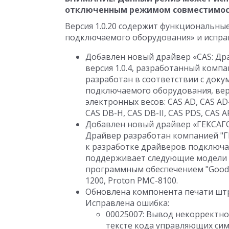
отключенным режимом совместимос
Версия 1.0.20 содержит функциональны
подключаемого оборудования» и испра
Добавлен новый драйвер «CAS: Др
версия 1.0.4, разработанный комп
разработан в соответствии с док
подключаемого оборудования, верс
электронных весов: CAS AD, CAS AD
CAS DB-H, CAS DB-II, CAS PDS, CAS AP
Добавлен новый драйвер «ГЕКСАГОН
Драйвер разработан компанией "Г
к разработке драйверов подключае
поддерживает следующие модели 
программным обеспечением "Goods 
1200, Proton PMC-8100.
Обновлена компонента печати штри
Исправлена ошибка:
00025007
:
Вывод некорректной
тексте кода управляющих симв