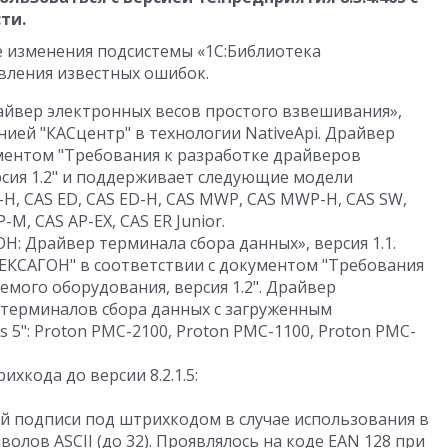
ти.
е изменения подсистемы «1С:Библиотека
вления известных ошибок.
айвер электронных весов простого взвешивания»,
анией "КАСцентр" в технологии
NativeApi
. Драйвер
ументом "Требования к разработке драйверов
ия 1.2"
и поддерживает следующие модели
-H, CAS ED, CAS ED-H, CAS MWP, CAS MWP-H, CAS SW,
-М, CAS AP-EX, CAS ER Junior.
: Драйвер терминала сбора данных», версия 1.
1
.
ЕКСАГОН" в соответствии с документом "Требования
мого оборудования, версия 1.2". Драйвер
терминалов сбора данных с загруженным
5": Proton PMC-2100, Proton PMC-1100, Proton PMC-
хкода до версии 8.2.1.
5
:
 подписи под штрихкодом в случае использования в
олов ASCII (до 32). Проявлялось на коде EAN 128 при