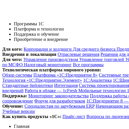
Программы 1С
Платформа и технологии
Поддержка и обучение
Приобретение и внедрение
Для кого:
Корпорации и холдинги
Для среднего бизнеса
Предп
Внедрения и локализация
Отраслевые решения
Решения для д
Для чего:
Управление производством
Управление торговлей
У
по МСФО
Налоговый мониторинг
Все программы
Технологическая платформа мирового уровня:
Обзор системы
Платформа «1С:Предприятие 8»
Системные тре
Технология «1С:Предприятие.Элемент»
1C:Аналитика
1С:Шин
Стандартные библиотеки
Интеграция
Система проектировани
внедрений
Работа в облаке — 1cFresh
Мобильные технологии 
Поддержка:
Мониторинг законодательства
Поддержка работы
сопровождение
Форум для разработчиков
1С:Предприятие 8 — 
Обучение:
Cпециалистам по зарубежным ERP
Начинающим ра
Учебные версии
Как купить продукты «1С»:
Прайс-лист
Вопросы по лицензи
Главная