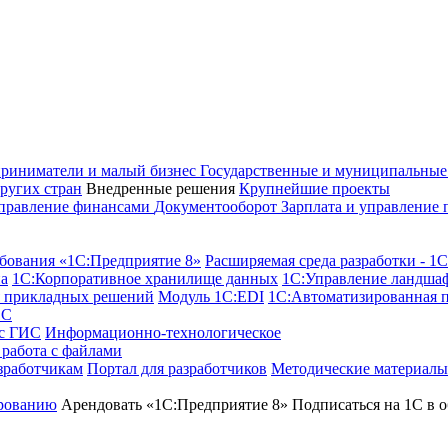
риниматели и малый бизнес
Государственные и муниципальны
ругих стран
Внедренные решения
Крупнейшие проекты
правление финансами
Документооборот
Зарплата и управление
бования «1С:Предприятие 8»
Расширяемая среда разработки - 1
а
1С:Корпоративное хранилище данных
1С:Управление ландша
я прикладных решений
Модуль 1C:EDI
1С:Автоматизированная 
1С
 с ГИС
Информационно-технологическое
работа с файлами
зработчикам
Портал для разработчиков
Методические материалы
рованию
Арендовать «1С:Предприятие 8»
Подписаться на 1С в о