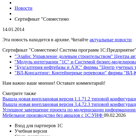
Новости
Сертификат "Совместимо
14.01.2014
Эта новость находится в архиве. Читайте
актуальные новости
Сертификат "Совместимо! Система программ 1С:Предприятие"
"Элайн: Управление долевым строительством" Центра а
"Модуль интеграции "1С" и Системой бизнес-моделирова
"Бухгалтерия нефтебазы и АЗС" фирмы "Центр учетных 
"ВЛ-Консалтинг: Контейнерные перевозки" фирмы "ВЛ-
Нам важно ваше мнение! Оставьте комментарий!
Смотрите также
Вышла новая внеплановая версия 1.1.71.2 типовой конфигура
Вышла новая внеплановая версия 3.4.72.3 типовой конфигура
Успешное завершение проекта по модернизации информацион
Мебельное производство без авралов с 1С:УНФ
09.02.2026
Вход для партнеров 1С
Учебная версия