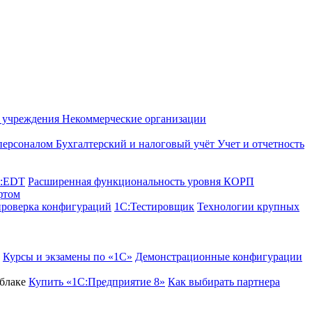
е учреждения
Некоммерческие организации
 персоналом
Бухгалтерский и налоговый учёт
Учет и отчетность
C:EDT
Расширенная функциональность уровня КОРП
фтом
проверка конфигураций
1С:Тестировщик
Технологии крупных
Курсы и экзамены по «1С»
Демонстрационные конфигурации
блаке
Купить «1С:Предприятие 8»
Как выбирать партнера