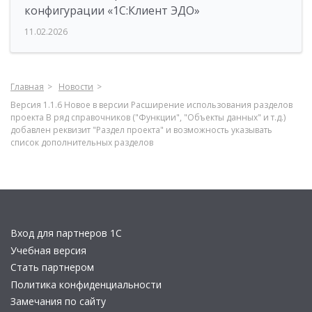
конфигурации «1С:Клиент ЭДО»
11.02.2026
Главная
Новости
Версия 1.1.6 Новое в версии Расширение использования разделов
проекта В ряд справочников ("Функции", "Объекты данных" и т.д.)
добавлен реквизит "Раздел проекта" и возможность указывать
список дополнительных разделов
Вход для партнеров 1С
Учебная версия
Стать партнером
Политика конфиденциальности
Замечания по сайту