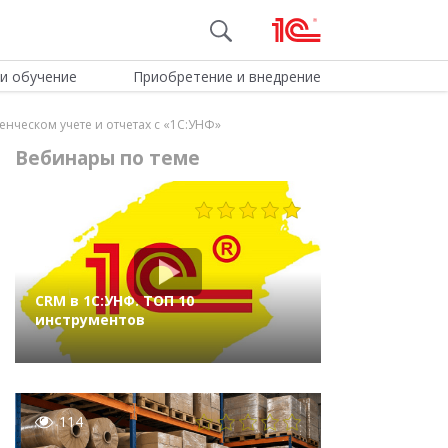
и обучение
Приобретение и внедрение
енческом учете и отчетах с «1С:УНФ»
Вебинары по теме
1005
CRM в 1С:УНФ. ТОП 10
инструментов
114