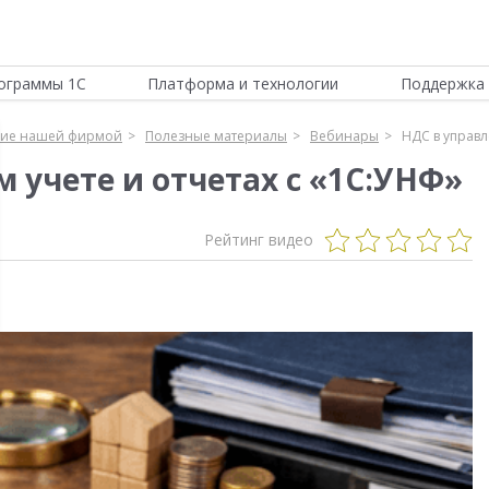
ограммы 1С
Платформа и технологии
Поддержка 
ние нашей фирмой
Полезные материалы
Вебинары
НДС в управл
 учете и отчетах с «1С:УНФ»
Рейтинг видео