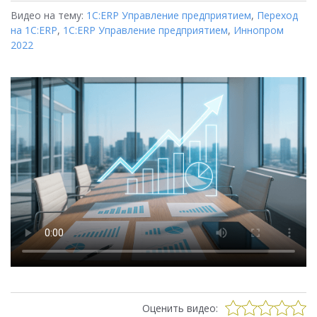
Видео на тему:
1С:ERP Управление предприятием
,
Переход
на 1C:ERP
,
1С:ERP Управление предприятием
,
Иннопром
2022
Оценить видео: