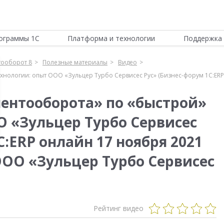
ограммы 1С
Платформа и технологии
Поддержка 
тооборот 8
Полезные материалы
Видео
нологии: опыт ООО «Зульцер Турбо Сервисес Рус» (Бизнес-форум 1С:ERP
ентооборота» по «быстрой»
О «Зульцер Турбо Сервисес
С:ERP онлайн 17 ноября 2021
ООО «Зульцер Турбо Сервисес
Рейтинг видео