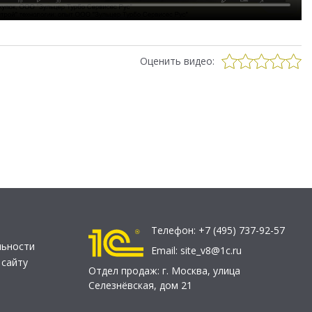
Оценить видео:
Телефон:
+7 (495) 737-92-57
льности
Email:
site_v8@1c.ru
 сайту
Отдел продаж:
г. Москва
,
улица
Селезнёвская, дом 21