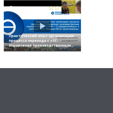
«1С»)
1741
Практический опыт организации
процесса перехода с «1С:
Управление производственным
предприятием» на «1С:ERP» +
«1С:Документооборот»
в компании «Федерал-Могул»