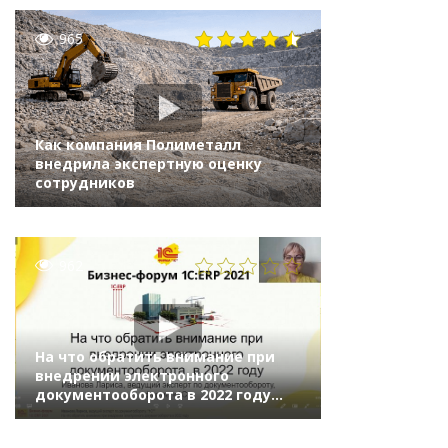
965
Как компания Полиметалл
внедрила экспертную оценку
сотрудников
962
На что обратить внимание при
внедрении электронного
документооборота в 2022 году
(Бизнес-форум 1С:ERP онлайн 17
ноября 2021 г., Иванова Лариса,