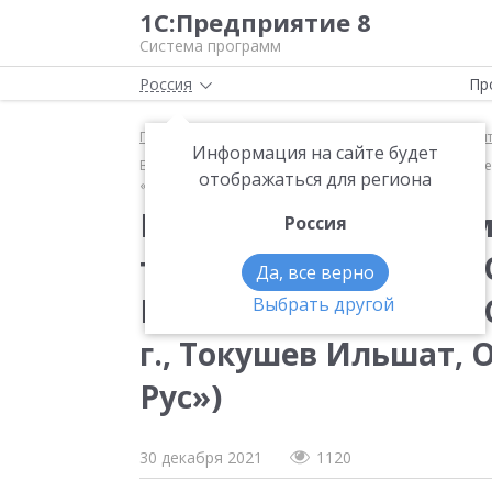
1С:Предприятие 8
Система программ
Россия
Пр
Главная
Методические материалы
1С:Докумен
Информация на сайте будет
Внедрение «1С:Документооборота» по «быстрой» тех
отображаться для региона
«Зульцер Турбо Сервисес Рус»)
Внедрение «1С:Докум
Россия
технологии: опыт ОО
Да, все верно
Рус» (Бизнес-форум 1
Выбрать другой
г., Токушев Ильшат, 
Рус»)
30 декабря 2021
1120