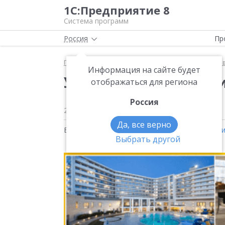
1С:Предприятие 8
Система программ
Россия
Пр
Главная
Методические материалы
1С:ERP Упра
Информация на сайте будет
Управление запасами
отображаться для региона
Россия
25 июля 2019
2489
Да, все верно
Видео на тему:
1С:ERP Управление предприят
Выбрать другой