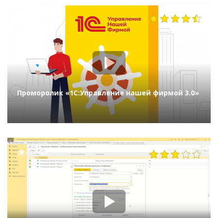
2234
Проморолик «1С:Управление нашей фирмой 3.0»
14346