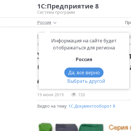
1С:Предприятие 8
Система программ
Россия
Пр
Главная
Методические материалы
1С:Докумен
Информация на сайте будет
Управление документами. Web-практикум. Ответстве
отображаться для региона
Управление документ
Россия
Ответственность за 
Да, все верно
документов
Выбрать другой
19 июня 2019
720
Видео на тему:
1С:Документооборот 8