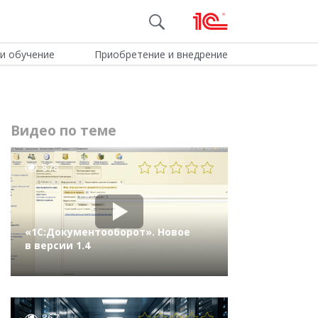
и обучение
Приобретение и внедрение
Видео по теме
878
«1С:Документооборот». Новое
в версии 1.4
867