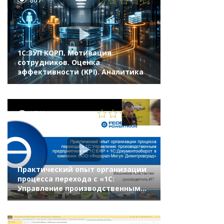
1С:ЗУП КОРП. Мотивация
сотрудников. Оценка
эффективности (KPI). Аналитика
1741
Практический опыт организации
процесса перехода с «1С:
Управление производственным
предприятием» на «1С:ERP» +
«1С:Документооборот»
в компании «Федерал-Могул»