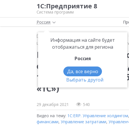
1С:Предприятие 8
Система программ
Россия
Пр
Главная
Методические материалы
Продукты
Информация на сайте будет
Цифровой тюнинг кост-менеджмента: как сэкономить,
отображаться для региона
Цифровой тюнинг кос
Россия
сэкономить, не навре
Да, все верно
1С:ERP онлайн 17 нояб
Выбрать другой
«1С»)
29 декабря 2021
540
Видео на тему:
1С:ERP. Управление холдингом
финансами
,
Управление затратами
,
Управленч