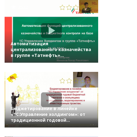
2522
Автоматизация
централизованного казначейства
в группе «Татнефть»
на «1С:Управление холдингом 8»
1245
Бюджетирование в линейке
«1С:Управление холдингом»: от
традиционной годовой
бюджетной кампании к
скользящему планированию,