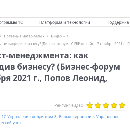
ограммы 1С
Платформа и технологии
Поддержка 
Полезные материалы
Видео
 не навредив бизнесу? (Бизнес-форум 1С:ERP онлайн 17 ноября 2021 г., П
т-менеджмента: как
див бизнесу? (Бизнес-форум
ря 2021 г., Попов Леонид,
Рейтинг видео
,
1С:Управление холдингом 8
,
Бюджетирование
,
Управление
еский учет