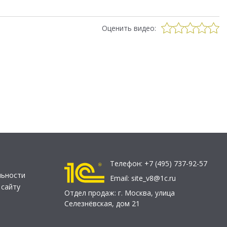
Оценить видео:
Телефон:
+7 (495) 737-92-57
льности
Email:
site_v8@1c.ru
 сайту
Отдел продаж:
г. Москва
,
улица
Селезнёвская, дом 21