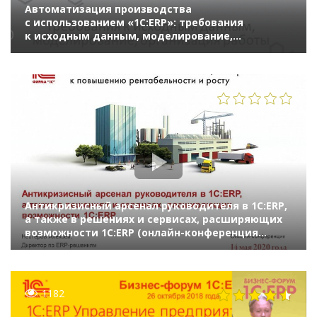
Автоматизация производства
с использованием «1С:ERP»: требования
к исходным данным, моделирование,
организация работы
1280
Антикризисный арсенал руководителя в 1С:ERP,
а также в решениях и сервисах, расширяющих
возможности 1С:ERP (онлайн-конференция
"1С:ERP в облаках" 14 мая 2020 г., Нестеров
Алексей, "1С")
1182