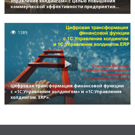
Управление холдингом» с целью повышения
коммерческой эффективности предприятия
«КНГК-ИНПЗ» (Бизнес-форум 1С:ERP онлайн 17
ноября 2021 г., Видовская Тамара, ООО «КНГК-
ИНПЗ»)
1389
Цифровая трансформация финансовой функции
с «1С:Управление холдингом» и «1С:Управление
холдингом. ERP».