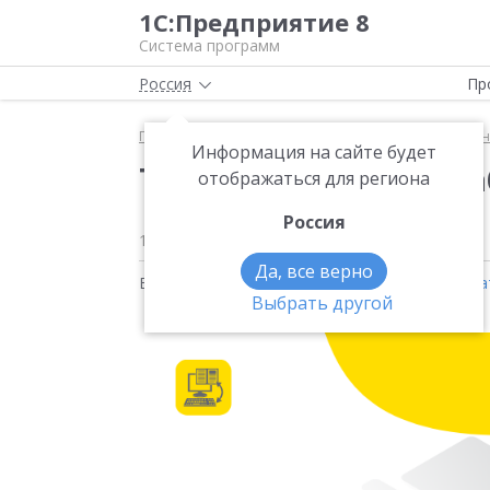
1С:Предприятие 8
Система программ
Россия
Пр
Главная
Методические материалы
1С:Электро
Информация на сайте будет
Типовой сценарий ра
отображаться для региона
Россия
16 марта 2022
3928
Да, все верно
Видео на тему:
1С:Электронное обучение
,
Кра
Выбрать другой