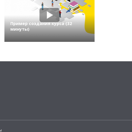
Пример создания курса (32
минуты)
ы