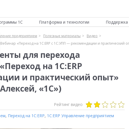
ограммы 1С
Платформа и технологии
Поддержка 
вление предприятием
Полезные материалы
Видео
Вебинар «Переход на 1С:ERP с 1С:УПП — рекомендации и практический опыт
енты для перехода
 «Переход на 1С:ERP
ации и практический опыт»
 Алексей, «1С»)
Рейтинг видео
ием
,
Переход на 1C:ERP
,
1С:ERP Управление предприятием