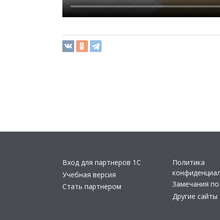
Вход для партнеров 1С
Политика
конфиденциа
Учебная версия
Замечания по
Стать партнером
Другие сайты