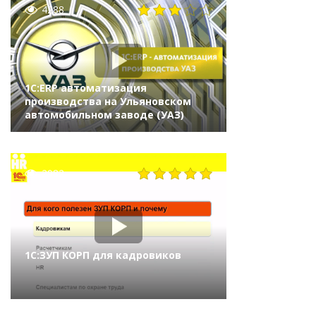
4288
1С:ERP автоматизация
производства на Ульяновском
автомобильном заводе (УАЗ)
2982
1С:ЗУП КОРП для кадровиков