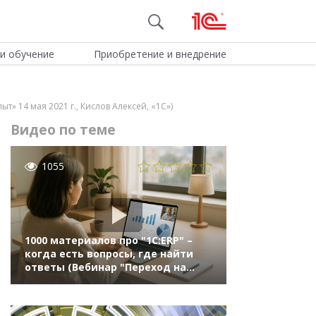
и обучение
Приобретение и внедрение
» 14 мая 2021 г., Кислов Алексей, «1С»)
Видео по теме
1055
1000 материалов про "1С:ERP" –
когда есть вопросы, где найти
ответы (Вебинар "Переход на
1С:ERP с 1С:УПП – рекомендации и
практический опыт" 14 мая 2021
г., Агафонова Татьяна, "1С")