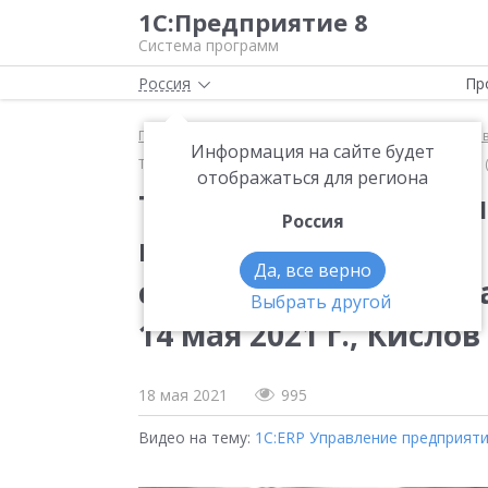
1С:Предприятие 8
Система программ
Россия
Пр
Главная
Методические материалы
1С:ERP Упра
Информация на сайте будет
Технические инструменты для перехода на «1С:ERP» (
отображаться для региона
Технические инструм
Россия
на «1С:ERP» (Вебинар
Да, все верно
с 1С:УПП — рекоменд
Выбрать другой
14 мая 2021 г., Кислов
18 мая 2021
995
Видео на тему:
1С:ERP Управление предприят