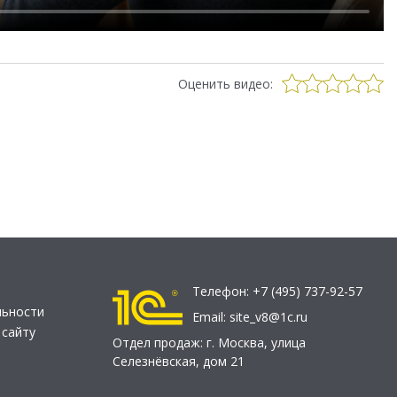
Оценить видео:
Телефон:
+7 (495) 737-92-57
льности
Email:
site_v8@1c.ru
 сайту
Отдел продаж:
г. Москва
,
улица
Селезнёвская, дом 21