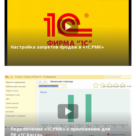
Настройка запретов продаж в «1С:РМК»
1569
Подключение «1С:РМК» к приложению для
ПК «1С:Касса»