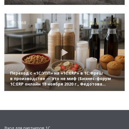
1068
Переход с «1С:УПП» на «1С:ERP» в 1С:Фреш
в производстве — это не миф (Бизнес-форум
1С:ERP онлайн 18 ноября 2020 г., Федотова
Инесса, «НоваПродукт АГ», Смирнов Михаил,
«Рациональ»)
Вход для партнеров 1С