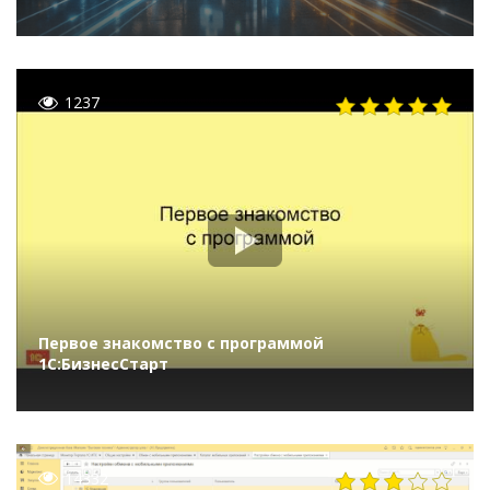
1237
Первое знакомство с программой
1С:БизнесСтарт
14332