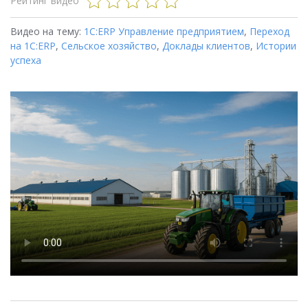
Рейтинг видео
Видео на тему:
1С:ERP Управление предприятием
,
Переход
на 1C:ERP
,
Сельское хозяйство
,
Доклады клиентов
,
Истории
успеха