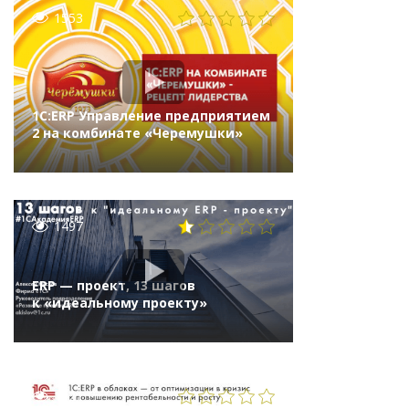
1553
1С:ERP Управление предприятием
2 на комбинате «Черемушки»
1497
ERP — проект, 13 шагов
к «идеальному проекту»
1121