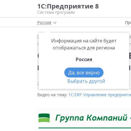
1С:Предприятие 8
Система программ
Россия
Пр
Главная
Методические материалы
1С:ERP Упра
Информация на сайте будет
Опыт внедрения «1С:ERP» на предприятии пищевой
отображаться для региона
Опыт внедрения «1С:
Россия
пищевой промышлен
Да, все верно
Выбрать другой
25 июля 2019
2015
Видео на тему:
1С:ERP Управление предприят