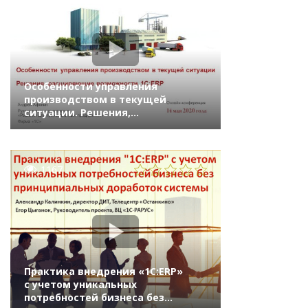
Особенности управления
производством в текущей
ситуации. Решения,
расширяющие возможности
1С:ERP (онлайн-конференция
«1С:ERP в облаках» 14 мая 2020 г.,
Афонин Андрей, «1С»)
1167
Практика внедрения «1С:ERP»
с учетом уникальных
потребностей бизнеса без