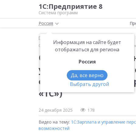
1С:Предприятие 8
Система программ
Россия
Пр
Главная
Методические материалы
Продукты
Информация на сайте будет
Обзор новых возможностей «1С:Зарплата и управлени
отображаться для региона
Обзор новых возможн
Россия
управление персонало
Да, все верно
форум 1С:ERP 20 ноябр
Выбрать другой
«1С»)
24 декабря 2025
178
Видео на тему:
1С:Зарплата и управление пер
возможностей