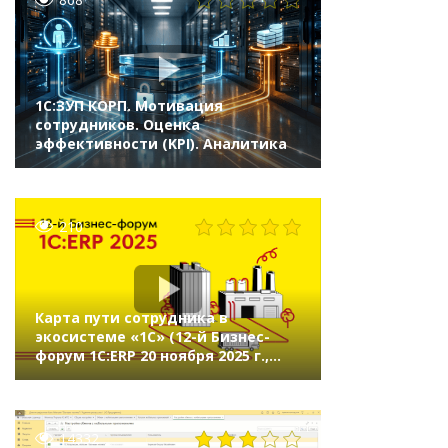
1С:ЗУП КОРП. Мотивация
сотрудников. Оценка
эффективности (KPI). Аналитика
210
Карта пути сотрудника в
экосистеме «1С» (12-й Бизнес-
форум 1С:ERP 20 ноября 2025 г.,
Савченко Ольга, АО «Полиметалл
УК»)
14332