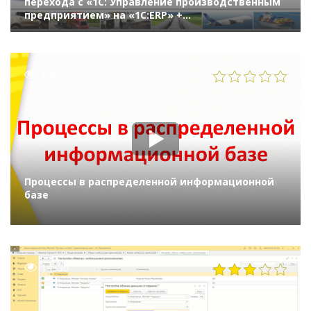
перехода с «1С: Управление производственным
предприятием» на «1С:ERP» +
«1С:Документооборот» в компании «Федерал-
Могул»
606
Процессы в распределенной информационной
базе
14330