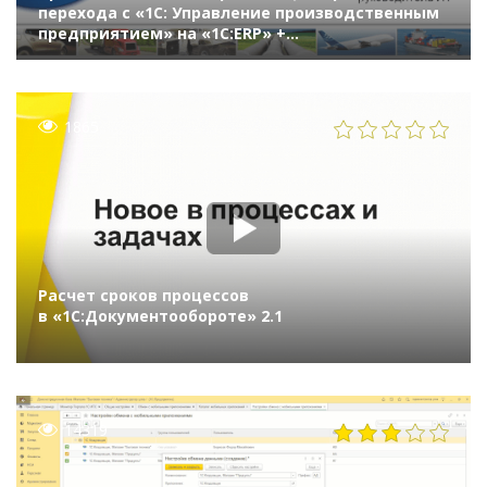
перехода с «1С: Управление производственным
предприятием» на «1С:ERP» +
«1С:Документооборот» в компании «Федерал-
Могул»
1865
Расчет сроков процессов
в «1С:Документообороте» 2.1
14319