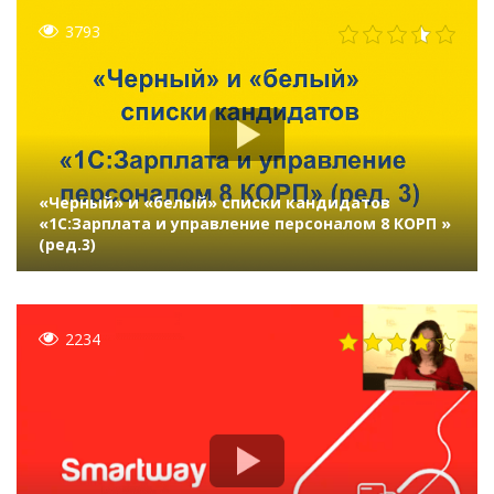
3793
«Черный» и «белый» списки кандидатов
«1C:Зарплата и управление персоналом 8 КОРП »
(ред.3)
2234