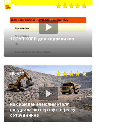
2984
1С:ЗУП КОРП для кадровиков
967
Как компания Полиметалл
внедрила экспертную оценку
сотрудников