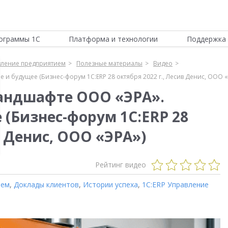
ограммы 1С
Платформа и технологии
Поддержка 
вление предприятием
Полезные материалы
Видео
 и будущее (Бизнес-форум 1С:ERP 28 октября 2022 г., Лесив Денис, ООО «
-ландшафте ООО «ЭРА».
 (Бизнес-форум 1С:ERP 28
в Денис, ООО «ЭРА»)
Рейтинг видео
ием
,
Доклады клиентов
,
Истории успеха
,
1С:ERP Управление