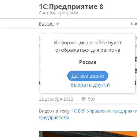
1С:Предприятие 8
Система программ
Россия
Пр
Главная
Методические материалы
1С:ERP Упра
Информация на сайте будет
Место «1С:ERP» в IT-ландшафте ООО «ЭРА». Настоящее
отображаться для региона
Место «1С:ERP» в IT
Россия
Настоящее и будущее
Да, все верно
октября 2022 г., Леси
Выбрать другой
22 декабря 2022
589
Видео на тему:
1С:ERP Управление предприят
предприятием