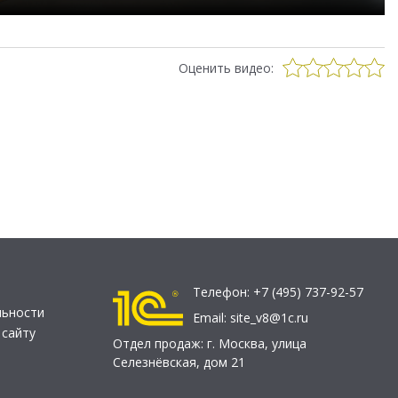
Оценить видео:
Телефон:
+7 (495) 737-92-57
льности
Email:
site_v8@1c.ru
 сайту
Отдел продаж:
г. Москва
,
улица
Селезнёвская, дом 21