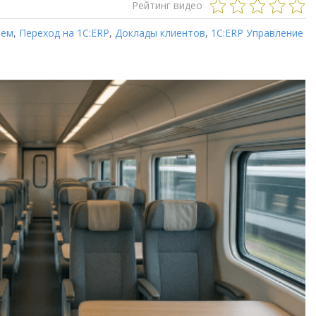
Рейтинг видео
ием
,
Переход на 1C:ERP
,
Доклады клиентов
,
1С:ERP Управление