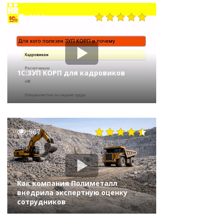
2984
1С:ЗУП КОРП для кадровиков
967
Как компания Полиметалл
внедрила экспертную оценку
сотрудников