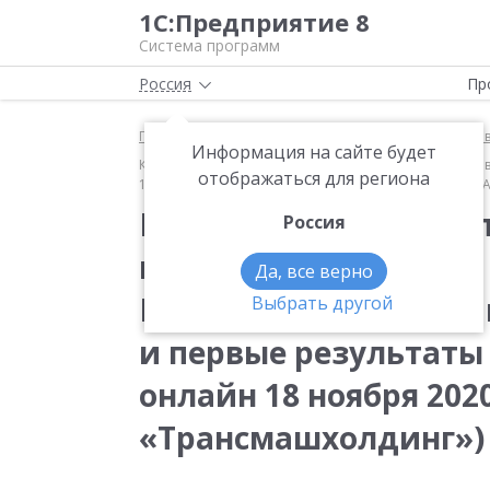
1С:Предприятие 8
Система программ
Россия
Пр
Главная
Методические материалы
1С:ERP Упра
Информация на сайте будет
Крупнейший в мире переход с «1С:УПП» на «1С:ERP» 
отображаться для региона
1С:ERP онлайн 18 ноября 2020 г., Ушаков Анатолий,
Крупнейший в мире п
Россия
на «1С:ERP» в состав
Да, все верно
Корпоративная поста
Выбрать другой
и первые результаты 
онлайн 18 ноября 202
«Трансмашхолдинг»)