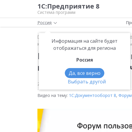
1С:Предприятие 8
Система программ
Россия
Пр
Главная
Методические материалы
1С:Докумен
Информация на сайте будет
Крупнейшие внедрения: 1С:Документооборот в фирм
отображаться для региона
Крупнейшие внедрени
Россия
в фирме «1С» и в «По
Да, все верно
Выбрать другой
20 апреля 2020
1123
Видео на тему:
1С:Документооборот 8
,
Форум