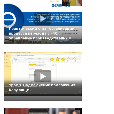
Практический опыт организации
процесса перехода с «1С:
Управление производственным
предприятием» на «1С:ERP» +
«1С:Документооборот»
в компании «Федерал-Могул»
14328
Урок 1. Подключение приложения
Кладовщик