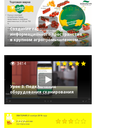
999
Создание гармоничного
информационного пространства
в крупном агропромышленном
холдинге на базе
1С:ERP.Управление холдингом.
Игорь Гуль, «АПХ Экокультура»
3414
Урок 3. Подключение
оборудования сканирования
7272