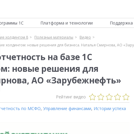
ограммы 1С
Платформа и технологии
Поддержка 
ие холдингом 8
Полезные материалы
Видео
ние холдингом: новые решения для бизнеса. Наталья Смирнова, АО «Зар
тчетность на базе 1С
м: новые решения для
ирнова, АО «Зарубежнефть»
Рейтинг видео
тчетность по МСФО
,
Управление финансами
,
Истории успеха