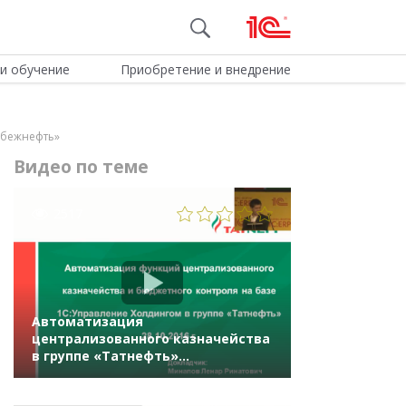
и обучение
Приобретение и внедрение
убежнефть»
Видео по теме
2517
Автоматизация
централизованного казначейства
в группе «Татнефть»
на «1С:Управление холдингом 8»