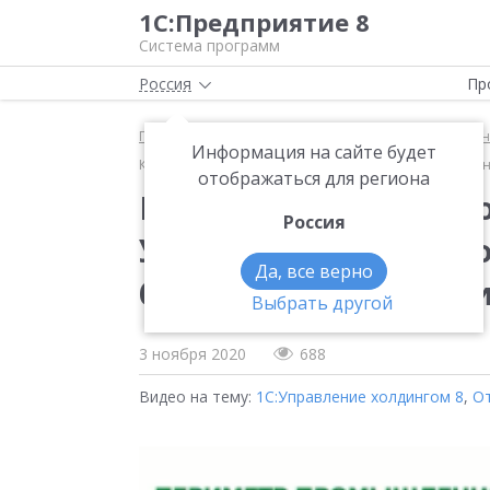
1С:Предприятие 8
Система программ
Россия
Пр
Главная
Методические материалы
1С:Управлен
Информация на сайте будет
Консолидированная отчетность на базе 1С Управле
отображаться для региона
Консолидированная о
Россия
Управление холдинго
Да, все верно
бизнеса. Наталья См
Выбрать другой
3 ноября 2020
688
Видео на тему:
1С:Управление холдингом 8
,
О