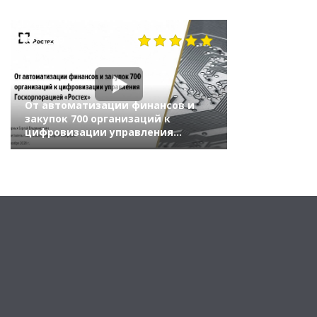
1299
От автоматизации финансов и
закупок 700 организаций к
цифровизации управления
Госкорпорацией «Ростех»
(Бизнес-форум 1С:ERP онлайн 18
ноября 2020 г., Смирных Сергей,
«РТ-Информ» (ГК «Ростех»))