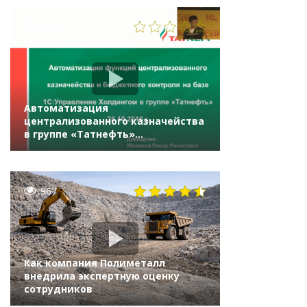
2522
Автоматизация
централизованного казначейства
в группе «Татнефть»
на «1С:Управление холдингом 8»
967
Как компания Полиметалл
внедрила экспертную оценку
сотрудников