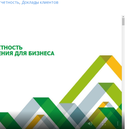
тчетность
,
Доклады клиентов