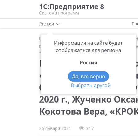
1С:Предприятие 8
Система программ
Россия
Пр
Главная
Методические материалы
1С:Управлен
Информация на сайте будет
Консолидированная отчетность на базе «1С:Управле
отображаться для региона
«Зарубежнефть», Кокотова Вера, «КРОК»)
Консолидированная о
Россия
«1С:Управление холд
Да, все верно
бизнеса (Бизнес-фору
Выбрать другой
2020 г., Жученко Окс
Кокотова Вера, «КРОК
26 января 2021
817