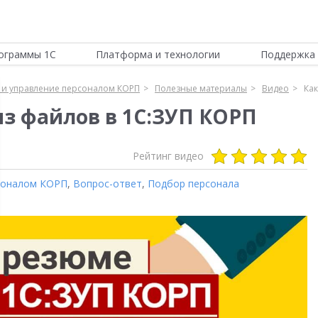
ограммы 1С
Платформа и технологии
Поддержка 
 и управление персоналом КОРП
Полезные материалы
Видео
Как
из файлов в 1С:ЗУП КОРП
Рейтинг видео
рсоналом КОРП
,
Вопрос-ответ
,
Подбор персонала