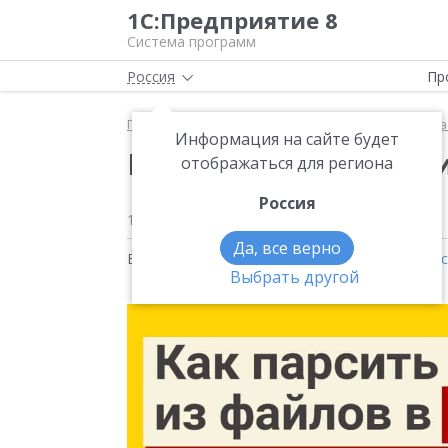
1С:Предприятие 8
Система программ
Россия
Пр
Главная
Методические материалы
1С:Зарплата
Информация на сайте будет
Как парсить резюме 
отображаться для региона
Россия
17 августа 2023
1442
Да, все верно
Видео на тему:
1С:Зарплата и управление пе
Выбрать другой