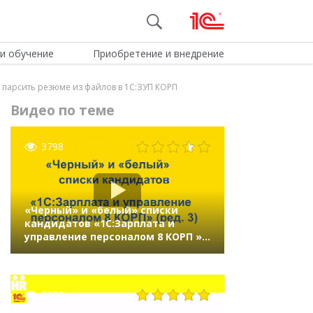
и обучение
Приобретение и внедрение
 парсить резюме из файлов в 1С:ЗУП КОРП
Видео по теме
3798
«Черный» и «белый» списки
кандидатов «1C:Зарплата и
управление персоналом 8 КОРП »
(ред.3)
2982