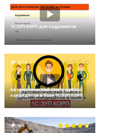
1С:ЗУП КОРП для кадровиков
1022
Автоматический поиск дублей
кандидатов в базе 1С:ЗУП КОРП
966