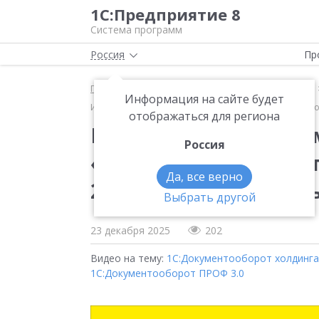
1С:Предприятие 8
Система программ
Россия
Пр
Главная
Методические материалы
Продукты
Информация на сайте будет
Интеграционные возможности «1С:Документооборота» 
отображаться для региона
Интеграционные воз
Россия
«1С:Документооборота
Да, все верно
20 ноября 2025 г., Ку
Выбрать другой
23 декабря 2025
202
Видео на тему:
1С:Документооборот холдинга
1С:Документооборот ПРОФ 3.0