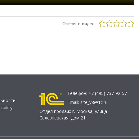
Оценить видео:
Телефон:
+7 (495) 737-92-57
льности
Email:
site_v8@1c.ru
 сайту
Отдел продаж:
г. Москва
,
улица
Селезнёвская, дом 21