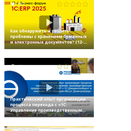
167
Как обнаружить и решить
проблемы с хранением бумажных
и электронных документов? (12-й
Бизнес-форум 1С:ERP 20 ноября
2025 г., Иванова Лариса, «1С»)
1741
Практический опыт организации
процесса перехода с «1С:
Управление производственным
предприятием» на «1С:ERP» +
«1С:Документооборот»
в компании «Федерал-Могул»