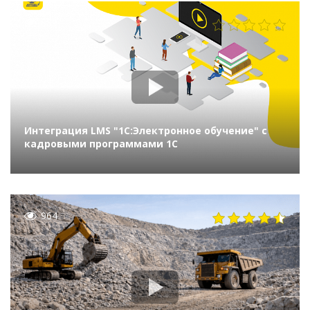
889
Интеграция LMS "1С:Электронное обучение" с
кадровыми программами 1С
964