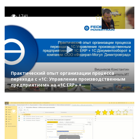
1741
Практический опыт организации процесса
перехода с «1С: Управление производственным
предприятием» на «1С:ERP» +
«1С:Документооборот» в компании «Федерал-
Могул»
14332