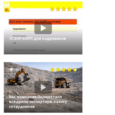
2984
1С:ЗУП КОРП для кадровиков
967
Как компания Полиметалл
внедрила экспертную оценку
сотрудников