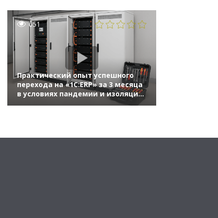
651
Практический опыт успешного
перехода на «1С:ERP» за 3 месяца
в условиях пандемии и изоляции
(Вебинар «Переход на 1С:ERP
с 1С:УПП — рекомендации
и практический опыт» 14 мая 2021
г., Уткина Евгения, ООО «Системы
накопления энергии»)