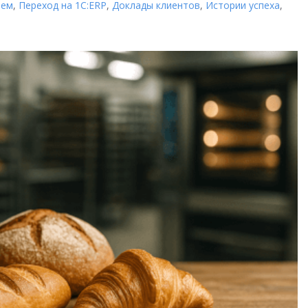
ием
,
Переход на 1C:ERP
,
Доклады клиентов
,
Истории успеха
,