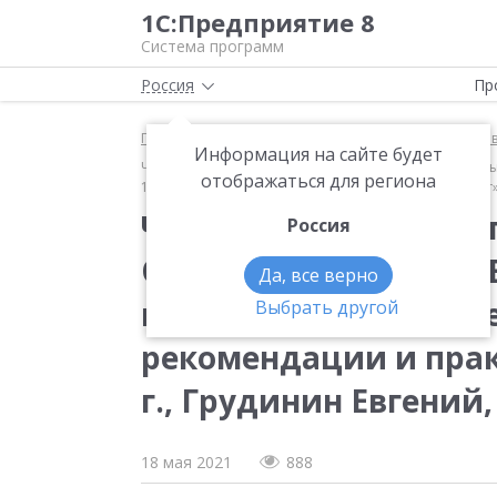
1С:Предприятие 8
Система программ
Россия
Пр
Главная
Методические материалы
1С:ERP Упра
Информация на сайте будет
Что делать «До…»? Чтобы было хорошо «После»! Опыт
отображаться для региона
14 мая 2021 г., Грудинин Евгений, ГК «Грейн Холдинг»
Что делать «До…»? Ч
Россия
Опыт внедрения «1С:E
Да, все верно
месяцев (Вебинар «Пе
Выбрать другой
рекомендации и прак
г., Грудинин Евгений
18 мая 2021
888