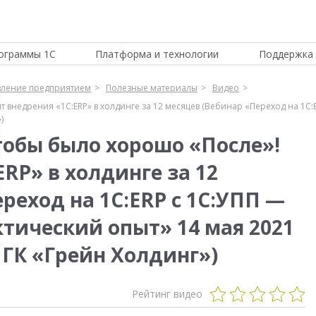
ограммы 1С
Платформа и технологии
Поддержка 
вление предприятием
Полезные материалы
Видео
 внедрения «1С:ERP» в холдинге за 12 месяцев (Вебинар «Переход на 1С:
)
тобы было хорошо «После»!
RP» в холдинге за 12
реход на 1С:ERP с 1С:УПП —
тический опыт» 14 мая 2021
, ГК «Грейн Холдинг»)
Рейтинг видео