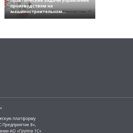
Практические задачи управления
производством на
машиностроительном
предприятии
ы
ческую платформу
:Предприятие 8»,
ании АО «Группа 1С»