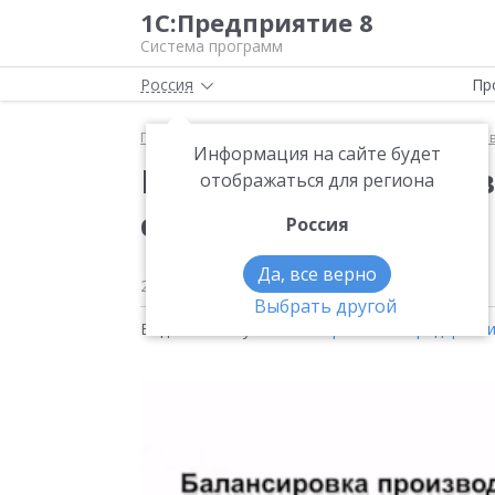
1С:Предприятие 8
Система программ
Россия
Пр
Главная
Методические материалы
1С:ERP Упра
Информация на сайте будет
Балансировка произ
отображаться для региона
спрос
Россия
Да, все верно
24 июля 2019
1490
Выбрать другой
Видео на тему:
1С:ERP Управление предприят