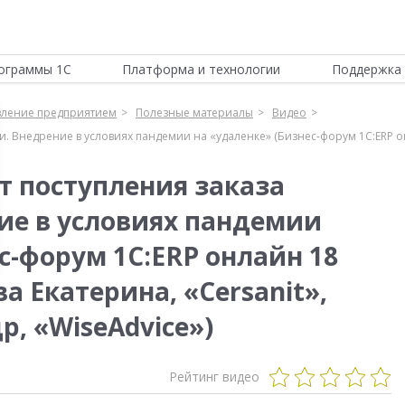
ограммы 1С
Платформа и технологии
Поддержка 
вление предприятием
Полезные материалы
Видео
узки. Внедрение в условиях пандемии на «удаленке» (Бизнес-форум 1С:ERP о
от поступления заказа
ние в условиях пандемии
с-форум 1С:ERP онлайн 18
ва Екатерина, «Cersanit»,
, «WiseAdvice»)
Рейтинг видео