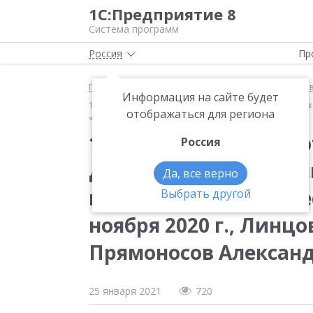
1С:Предприятие 8
Система программ
Россия
Пр
Главная
Методические материалы
1С:ERP Упра
Информация на сайте будет
1С:ERP» в Cersanit — от поступления заказа до отгр
отображаться для региона
«Cersanit», Прямоносов Александр, «WiseAdvice»)
1С:ERP» в Cersanit — 
Россия
до отгрузки. Внедре
Да, все верно
на «удаленке» (Бизне
Выбрать другой
ноября 2020 г., Линцо
Прямоносов Александр
25 января 2021
720