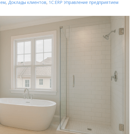
ием
,
Доклады клиентов
,
1С:ERP Управление предприятием