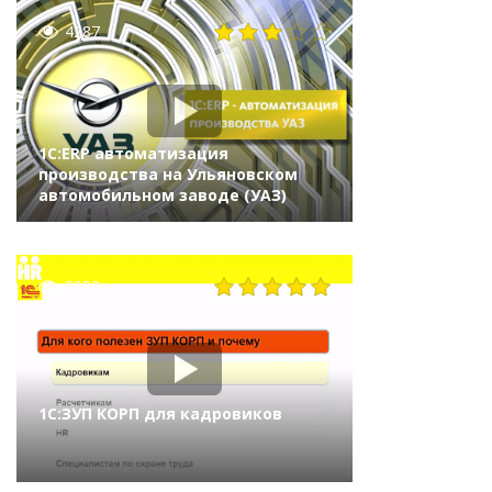
4287
1С:ERP автоматизация
производства на Ульяновском
автомобильном заводе (УАЗ)
2982
1С:ЗУП КОРП для кадровиков