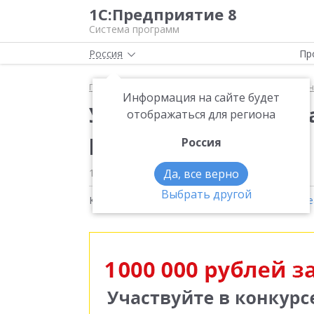
1С:Предприятие 8
Система программ
Россия
Пр
Главная
Методические материалы
1С:Управлен
Информация на сайте будет
Управление сбором з
отображаться для региона
рыбных деликатесов
Россия
15 декабря 2020
Да, все верно
2645
Выбрать другой
Кейсы на тему:
1С:Управление торговлей 8
,
Ре