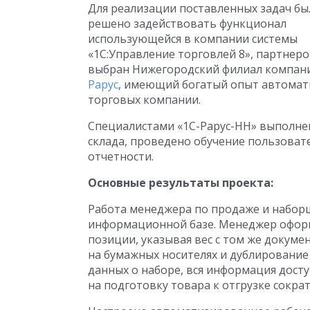
Для реализации поставленных задач бы
решено задействовать функционал
использующейся в компании системы
«1С:Управление торговлей 8», партнер
выбран Нижегородский филиал компа
Рарус
, имеющий богатый опыт автома
торговых компании.
Специалистами «1С-Рарус-НН» выполне
склада, проведено обучение пользоват
отчетности.
Основные результаты проекта:
Работа менеджера по продаже и наборщ
информационной базе. Менеджер оформ
позиции, указывая вес с том же докум
на бумажных носителях и дублировани
данных о наборе, вся информация досту
на подготовку товара к отгрузке сократ