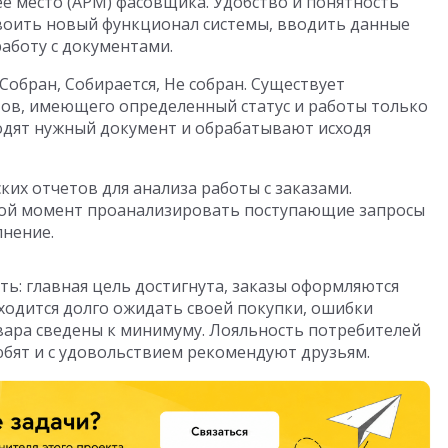
 место (АРМ) фасовщика. Удобство и понятность
воить новый функционал системы, вводить данные
работу с документами.
обран, Собирается, Не собран. Существует
ов, имеющего определенный статус и работы только
ходят нужный документ и обрабатывают исходя
их отчетов для анализа работы с заказами.
бой момент проанализировать поступающие запросы
лнение.
ть: главная цель достигнута, заказы оформляются
ходится долго ожидать своей покупки, ошибки
овара сведены к минимуму. Лояльность потребителей
бят и с удовольствием рекомендуют друзьям.