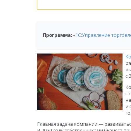
Программа:
«
1С:Управление торговл
Ко
ра
ры
с 
Ко
с 
на
и 
го
Главная задача компании — развиваться
В 2020 году собственниками бизнеса п