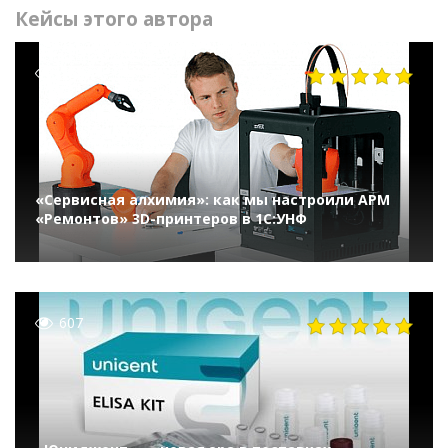
Кейсы этого автора
1016
«Сервисная алхимия»: как мы настроили АРМ
«Ремонтов» 3D-принтеров в 1С:УНФ
607