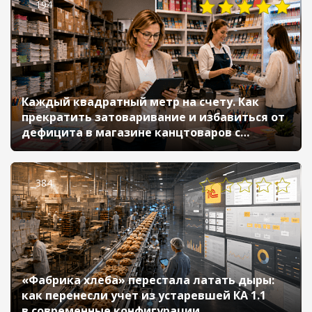
194
Каждый квадратный метр на счету. Как
прекратить затоваривание и избавиться от
дефицита в магазине канцтоваров с
помощью «1С:Розницы»
384
«Фабрика хлеба» перестала латать дыры:
как перенесли учет из устаревшей КА 1.1
в современные конфигурации