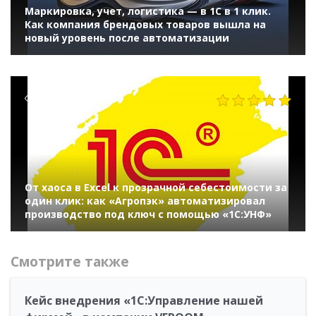
Маркировка, учет, логистика — в 1С в 1 клик.
Как компания брендовых товаров вышла на
новый уровень после автоматизации
620
От хаоса в Excel к прозрачной себестоимости за
один клик: как «Агропэк» автоматизировал
производство под ключ с помощью «1С:УНФ»
Смотрите также
Кейс внедрения «1С:Управление нашей