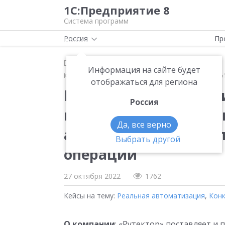
1С:Предприятие 8
Система программ
Россия
Пр
Главная
Методические материалы
Информация на сайте будет
Как автоматизация системы продаж и логистики на «
отображаться для региона
Как автоматизация с
Россия
на «1С» помогла сниз
Да, все верно
а робот освободил со
Выбрать другой
операций
27 октября 2022
1762
Кейсы на тему:
Реальная автоматизация
,
Конк
О компании
: «Рутектор» поставляет 