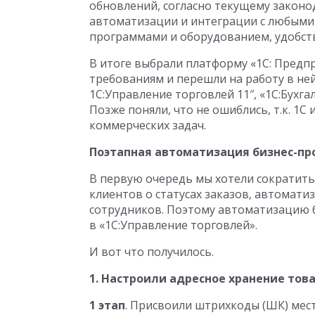
обновлений, согласно текущему законо
автоматизации и интеграции с любым
программами и оборудованием, удобст
В итоге выбрали платформу «1С: Предп
требованиям и перешли на работу в ней
1С:Управление торговлей 11″, «1С:Бухг
Позже поняли, что не ошиблись, т.к. 1
коммерческих задач.
Поэтапная автоматизация бизнес-пр
В первую очередь мы хотели сократить
клиентов о статусах заказов, автомат
сотрудников. Поэтому автоматизацию б
в «1С:Управление торговлей».
И вот что получилось.
1. Настроили адресное хранение тов
1 этап
. Присвоили штрихкоды (ШК) мест