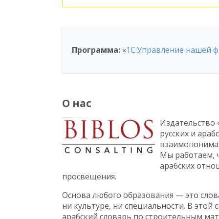
Программа:
«
1С:Управление нашей 
О нас
Издательство 
русских и араб
взаимопониман
Мы работаем, ч
арабских отно
просвещения.
Основа любого образования — это слова
ни культуре, ни специальности. В этой 
арабский словарь по строительным мате