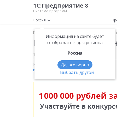
1С:Предприятие 8
Система программ
Россия
Пр
Главная
Методические материалы
1С:Управле
Информация на сайте будет
Единая информационн
отображаться для региона
Россия
11 декабря 2020
2749
Кейсы на тему:
Да, все верно
1С:Управление нашей фирмой
,
кейсов 2020
Выбрать другой