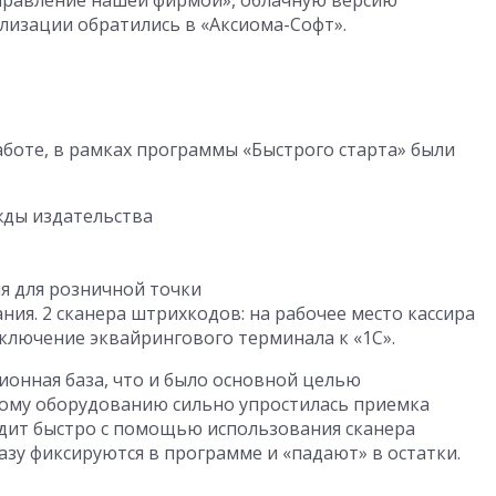
Управление нашей фирмой», облачную версию
ализации обратились в «Аксиома-Софт».
боте, в рамках программы «Быстрого старта» были
жды издательства
я для розничной точки
ия. 2 сканера штрихкодов: на рабочее место кассира
дключение эквайрингового терминала к «1С».
ионная база, что и было основной целью
ому оборудованию сильно упростилась приемка
одит быстро с помощью использования сканера
зу фиксируются в программе и «падают» в остатки.