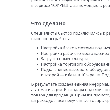
решения своих задач мы выбрали «1С:
в сервисе 1С:ФРЕШ, а за помощью в ре
Что сделано
Специалисты быстро подключились к ра
выполнены работы:
Настройка блоков системы под ну
Настройка рабочего места кассира
Загрузка номенклатуры
Настройка торгового оборудовани
Подключение кассового оборудован
и второй — к базе в 1С:Фреше. По
В результате создана единая информац
автоматизации. Благодаря подключенн
товара для продавца. Приемка происх
штрихкодов, все полученные товары сра