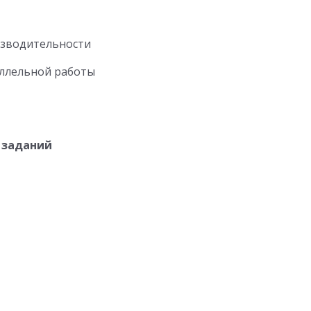
изводительности
ллельной работы
 заданий