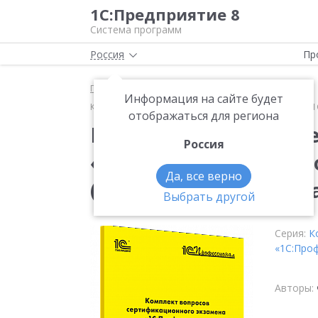
1С:Предприятие 8
Система программ
Россия
Пр
Главная
Методические материалы
Книги
Информация на сайте будет
Комплект вопросов сертификационного экзамена «1
отображаться для региона
Комплект вопросов с
Россия
«1С:Профессионал» п
Да, все верно
(издание 2) с приме
Выбрать другой
Серия:
К
«1С:Про
Авторы: