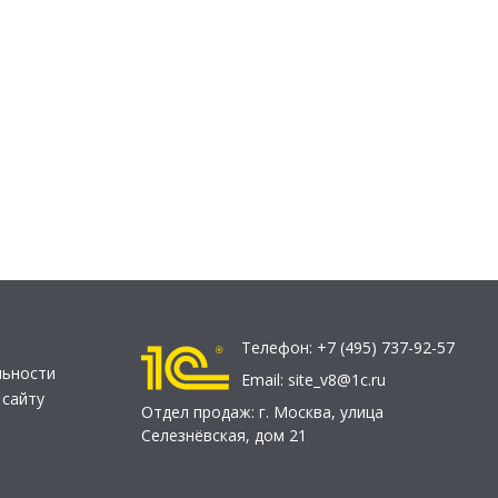
Телефон:
+7 (495) 737-92-57
льности
Email:
site_v8@1c.ru
 сайту
Отдел продаж:
г. Москва
,
улица
Селезнёвская, дом 21