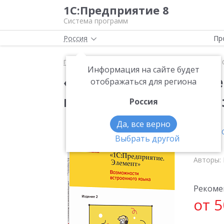
1С:Предприятие 8
Система программ
Россия
Пр
Главная
Методические материалы
Книги
«1
Информация на сайте будет
«1С:Предприятие.Эл
отображаться для региона
встроенного языка. И
Россия
Да, все верно
Серия:
1
Выбрать другой
Авторы:
Рекоме
от 5